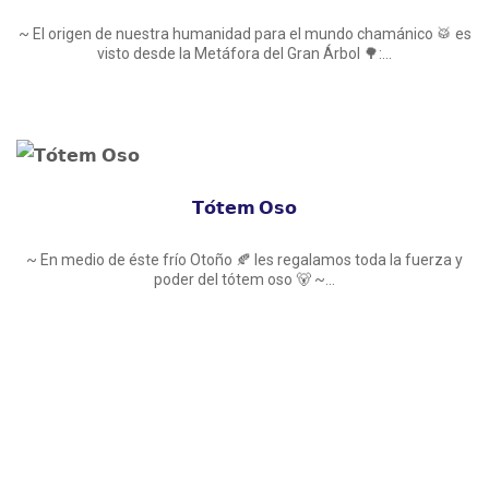
~ El origen de nuestra humanidad para el mundo chamánico 🥁 es
visto desde la Metáfora del Gran Árbol 🌳:...
𝗧𝗼́𝘁𝗲𝗺 𝗢𝘀𝗼
~ En medio de éste frío Otoño 🍂 les regalamos toda la fuerza y
poder del tótem oso 🐻 ~...