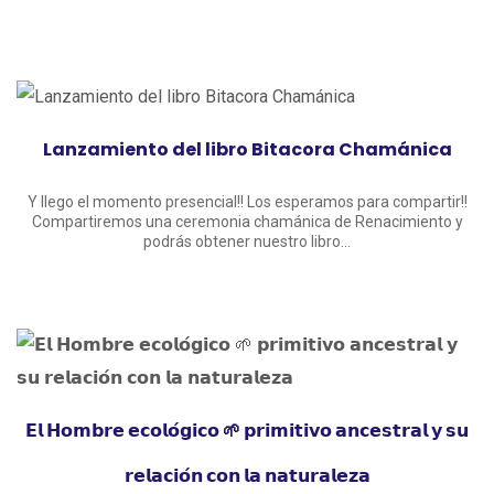
Lanzamiento del libro Bitacora Chamánica
Y llego el momento presencial!! Los esperamos para compartir!!
Compartiremos una ceremonia chamánica de Renacimiento y
podrás obtener nuestro libro...
𝗘𝗹 𝗛𝗼𝗺𝗯𝗿𝗲 𝗲𝗰𝗼𝗹𝗼́𝗴𝗶𝗰𝗼 🌱 𝗽𝗿𝗶𝗺𝗶𝘁𝗶𝘃𝗼 𝗮𝗻𝗰𝗲𝘀𝘁𝗿𝗮𝗹 𝘆 𝘀𝘂
𝗿𝗲𝗹𝗮𝗰𝗶𝗼́𝗻 𝗰𝗼𝗻 𝗹𝗮 𝗻𝗮𝘁𝘂𝗿𝗮𝗹𝗲𝘇𝗮